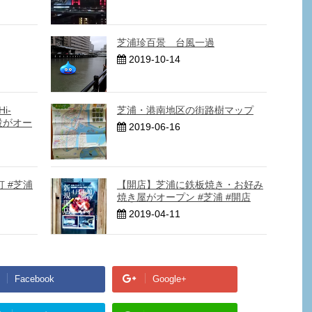
芝浦珍百景 台風一過
2019-10-14
i-
芝浦・港南地区の街路樹マップ
設がオー
2019-06-16
 #芝浦
【開店】芝浦に鉄板焼き・お好み
焼き屋がオープン #芝浦 #開店
2019-04-11
Facebook
Google+