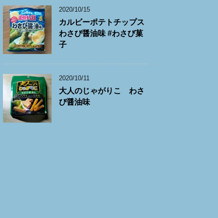
2020/10/15
カルビーポテトチップス
わさび醤油味 #わさび菓
子
2020/10/11
大人のじゃがりこ わさ
び醤油味