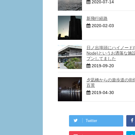
2020-07-14
新飛行経路
2020-02-03
日ノ出埠頭にハイノード(H
Node)というお洒落な施
プンしてました
2019-09-20
夕凪橋からの遊歩道の街灯
百景
2019-04-30
Twitter