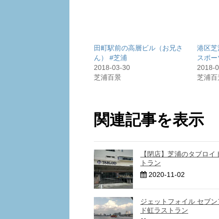
田町駅前の高層ビル（お兄さ
港区芝
ん） #芝浦
スポー
2018-03-30
2018-0
芝浦百景
芝浦百
関連記事を表示
【閉店】芝浦のタブロイ
トラン
2020-11-02
ジェットフォイル セブン
ド虹ラストラン