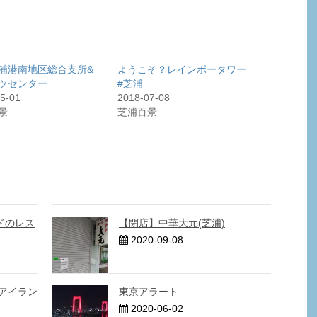
浦港南地区総合支所&
ようこそ？レインボータワー
ツセンター
#芝浦
5-01
2018-07-08
景
芝浦百景
ドのレス
【閉店】中華大元(芝浦)
2020-09-08
アイラン
東京アラート
2020-06-02