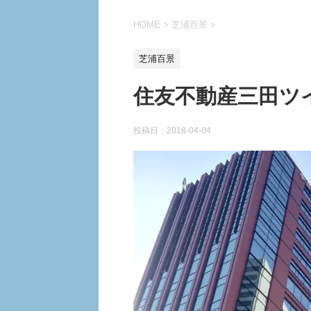
HOME
>
芝浦百景
>
芝浦百景
住友不動産三田ツイ
投稿日：
2018-04-04