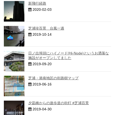
新飛行経路
2020-02-03
芝浦珍百景 台風一過
2019-10-14
日ノ出埠頭にハイノード(Hi-Node)というお洒落な
施設がオープンしてました
2019-09-20
芝浦・港南地区の街路樹マップ
2019-06-16
夕凪橋からの遊歩道の街灯 #芝浦百景
2019-04-30