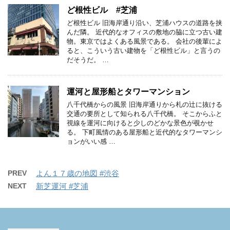
ど根性ビル #芝浦
ど根性ビル 旧海岸通り沿い、芝浦ハウスの道路を挟
んだ隣。 近代的なオフィスの敷地の脇に立つ古い建
物。東京ではよくある風景である。 会社の後輩によ
ると、こういう古い建物を「ど根性ビル」と言うの
だそうだ。 …
運河と屋形船とタワーマンション
八千代橋からの風景 旧海岸通りから札の辻に抜ける
交通の要所として知られる八千代橋。 そこからふと
視線を運河に向けると少しのどかな景色が覗かせ
る。 下町風情のある屋形船と近代的なタワーマンシ
ョンがいい感 …
PREV
よん１７歳の地図 #渋谷
NEXT
新芝運河 #芝浦