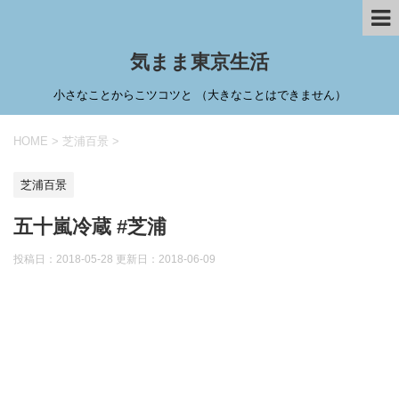
気まま東京生活
小さなことからこツコツと （大きなことはできません）
HOME
>
芝浦百景
>
芝浦百景
五十嵐冷蔵 #芝浦
投稿日：2018-05-28 更新日：
2018-06-09