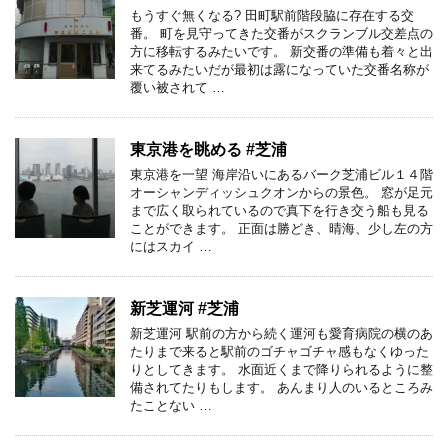
もうすぐ無くなる? 田町駅前階段脇に存在する交
番。 町を見守ってきた交番がスクランブル交差点の
方に移転するみたいです。 新交番の準備も着々と出
来てるみたいだが最初は露になっていた交番名称が
覆い被されて …
東京港を眺める #芝浦
東京港を一望 海岸沿いにあるバーク芝浦ビル１４階
オーシャンディッシュクオンからの景色。 窓が足元
まで広く取られているので真下を行き交う船も見る
ことができます。 正面は勝どき、晴海、少し左の方
にはスカイ …
新芝運河 #芝浦
新芝運河 駅前の方から続く運河も愛育病院の横のあ
たりまで来ると駅前のゴチャゴチャ感もなくゆった
りとしてきます。 水面近くまで降りられるように整
備されてたりもします。 あんまり人のいるところみ
たことない …