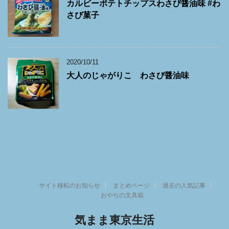
カルビーポテトチップスわさび醤油味 #わ
さび菓子
2020/10/11
大人のじゃがりこ わさび醤油味
サイト移転のお知らせ
まとめページ
過去の人気記事
おやぢの文具箱
気まま東京生活