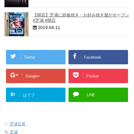
【開店】芝浦に鉄板焼き・お好み焼き屋がオープン
#芝浦 #開店
2019-04-11
Twitter
Facebook
Google+
Pocket
B!
はてブ
LINE
-
芝浦百景
-
芝浦