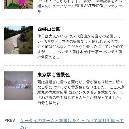
ているのでしかられます。 多分。 関連記事を表示
週末のシュークリーム#018 ANTENOR(アンテノー
ル …
西郷山公園
休日は大人がいっぱい 代官山から直ぐの公園。 テ
レビCMやドラマ等の撮影でよく使われる公園で、
行く前はどんなとこだろうと楽しみにしていたので
すが、、、 ベンチの前は木がぼーぼー ベンチの前
の斜面のとこ …
東京駅も雪景色
雨は昼過ぎに雪へと変わり、雪が積もり始め、暗く
なる頃にはすっかり雪景色となりました。 ここ東京
駅丸の内駅前広場にはインスタ映えを求めてか、わ
ざわざ雪の中を撮影する人たちが群がってました。
自分も似たよ …
PREV
ケータイのズームと双眼鏡をくっつけて満月を撮って
みた