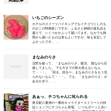
関連記事
いちごのシーズン
ホテルのスイーツバイキングでもイチゴづくしのも
のがこの時期多いですが、ふるさと納税の返礼品も
盛りで、いくつかかぶって届いてます。なかでも静
岡から届いたものは形もよいですが、味も安定して
よかったです。 …
まなみのりさ
沈黙を破って、「まなみのりさ」復活。 陰ながら応
援してました。 でも今までの歌を歌えないなん
て・・・。 「回る、回る〜」まなみのりさをもう見
られないなんて・・・。 でも、「まなみのりさ」が
あるかぎり、 …
あぁっ、チコちゃんに叱られる
東京駅八重洲の一番街キャラクターストリートの特
設ショップにチコちゃん登場。 いつもボーッと歩い