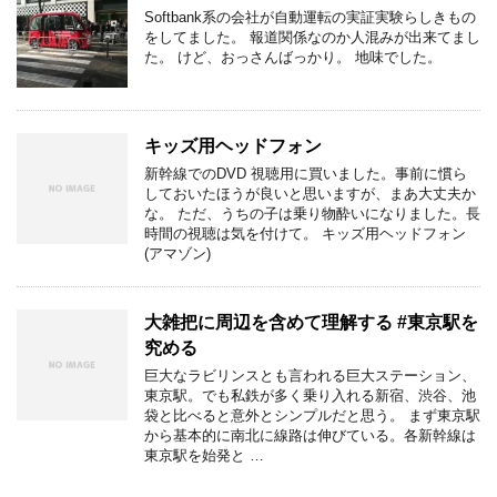
Softbank系の会社が自動運転の実証実験らしきもの
をしてました。 報道関係なのか人混みが出来てまし
た。 けど、おっさんばっかり。 地味でした。
キッズ用ヘッドフォン
新幹線でのDVD 視聴用に買いました。事前に慣ら
しておいたほうが良いと思いますが、まあ大丈夫か
な。 ただ、うちの子は乗り物酔いになりました。長
時間の視聴は気を付けて。 キッズ用ヘッドフォン
(アマゾン)
大雑把に周辺を含めて理解する #東京駅を
究める
巨大なラビリンスとも言われる巨大ステーション、
東京駅。でも私鉄が多く乗り入れる新宿、渋谷、池
袋と比べると意外とシンプルだと思う。 まず東京駅
から基本的に南北に線路は伸びている。各新幹線は
東京駅を始発と …