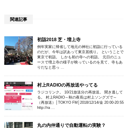
関連記事
初詣2018 芝・増上寺
例年実家に帰省して地元の神社に初詣に行っている
のだが、今年は訳あって東京居残り。 ということで
東京で初詣。 しかも初の寺への初詣。 元日のニュ
ースで増上寺の様子が映っているのを見て、寺もあ
りだなと思っ …
村上RADIOの再放送やってる
ラジコリンク。 10/21放送分の再放送。 聞き逃して
る。 村上RADIO～秋の夜長は村上ソングズで～
（再放送）│TOKYO FM│2018/12/14/金 20:00-20:55
http://ra …
丸の内仲通りで自動運転の実験？