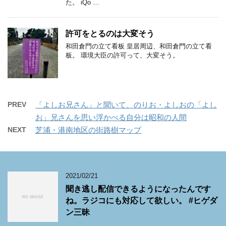
た。 iQo …
許可をとるのは大変そう
和田倉門の立て看板 皇居周辺、和田倉門の立て看
板。 環境大臣の許可って、大変そう。
PREV
「よしお兄さん」と聞いて、のりお・よしおの「よし
お」兄さんを思い浮かべる自分は昭和の人間
NEXT
芝浦・港南地区の街路樹マップ
2021/02/21
聞き逃し配信できるようになったんです
ね。ラジコにも対応して欲しい。 #ヒゲダ
ン三昧