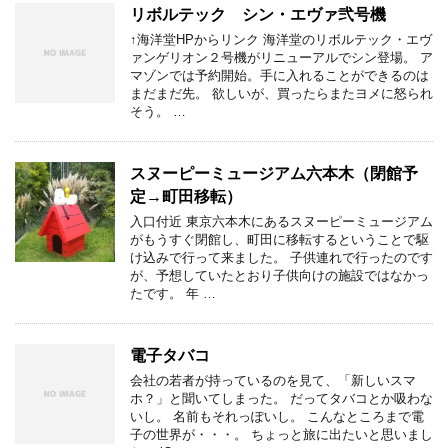
リボルテック シン・エヴァ弐号機
↑海洋堂HPからリンク 海洋堂のリボルテック・エヴ
ァンゲリオン２号機がリニューアルでシン登場。 ア
マゾンでは予約開始。手に入れることができるのは
まだまだ先。 欲しいが、買ったらまたヨメに怒られ
そう。 …
スヌーピーミュージアム六本木（閉館予
定→町田移転）
入口付近 東京六本木にあるスヌーピーミュージアム
がもうすぐ閉館し、町田に移転するということで駆
け込みで行って来ました。 子供連れで行ったのです
が、予想していたとおり子供向けの施設ではなかっ
たです。 年 …
電子タバコ
会社の若者が持っているのを見て、「新しいスマ
ホ？」と聞いてしまった。 だってタバコとか吸わな
いし。 名前もそれっぽいし。 こんなところまで電
子の世界が・・・。 ちょっと旅に出たいと思いまし