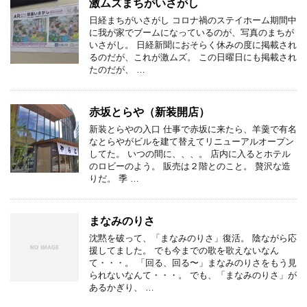
激ムズまちがいさがし
日経まちがいさがし コロナ禍のステイホーム期間中
に我が家でブームになっているのが、写真のまちが
いさがし。 日経新聞におそらく休みの度に掲載され
るのだが、これが激ムズ。 この日曜日にも掲載され
たのだが、 …
赤坂とらや（新装開店）
新装とらやの入口 仕事で赤坂に来たら、羊羹で有名
なとらやがビルを建て替えてリニューアルオープン
してた。 いつの間に、、、。 店内に入るとホテル
のロビーのよう。 販売は２階とのこと。 贅沢な造
りだ。 季 …
まなみのりさ
沈黙を破って、「まなみのりさ」復活。 陰ながら応
援してました。 でも今までの歌を歌えないなん
て・・・。 「回る、回る〜」まなみのりさをもう見
られないなんて・・・。 でも、「まなみのりさ」が
あるかぎり、 …