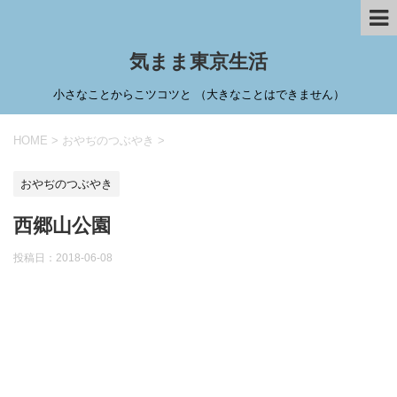
気まま東京生活
小さなことからこツコツと （大きなことはできません）
HOME
>
おやぢのつぶやき
>
おやぢのつぶやき
西郷山公園
投稿日：
2018-06-08