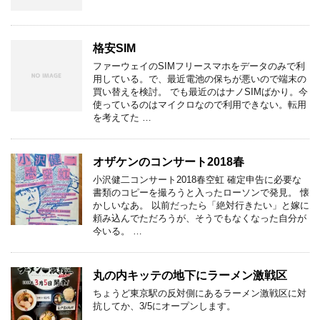
格安SIM
ファーウェイのSIMフリースマホをデータのみで利
用している。で、最近電池の保ちが悪いので端末の
買い替えを検討。 でも最近のはナノSIMばかり。今
使っているのはマイクロなので利用できない。転用
を考えてた …
オザケンのコンサート2018春
小沢健二コンサート2018春空虹 確定申告に必要な
書類のコピーを撮ろうと入ったローソンで発見。 懐
かしいなあ。 以前だったら「絶対行きたい」と嫁に
頼み込んでただろうが、そうでもなくなった自分が
今いる。 …
丸の内キッテの地下にラーメン激戦区
ちょうど東京駅の反対側にあるラーメン激戦区に対
抗してか、3/5にオープンします。