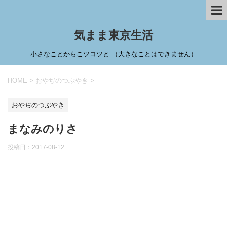
気まま東京生活
小さなことからこツコツと （大きなことはできません）
HOME
>
おやぢのつぶやき
>
おやぢのつぶやき
まなみのりさ
投稿日：
2017-08-12