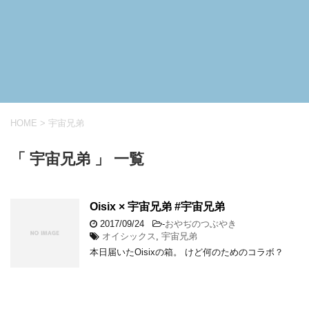
HOME
>
宇宙兄弟
「 宇宙兄弟 」 一覧
Oisix × 宇宙兄弟 #宇宙兄弟
2017/09/24
-
おやぢのつぶやき
オイシックス
,
宇宙兄弟
本日届いたOisixの箱。 けど何のためのコラボ？